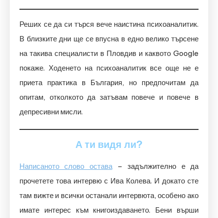
Реших се да си търся вече наистина психоаналитик.
В близките дни ще се впусна в едно велико търсене
на такива специалисти в Пловдив и каквото Google
покаже. Ходенето на психоаналитик все още не е
приета практика в България, но предпочитам да
опитам, отколкото да затъвам повече и повече в
депресивни мисли.
А ти видя ли?
Написаното слово остава
– задължително е да
прочетете това интервю с Ива Колева. И докато сте
там вижте и всички останали интервюта, особено ако
имате интерес към книгоиздаването. Бени върши