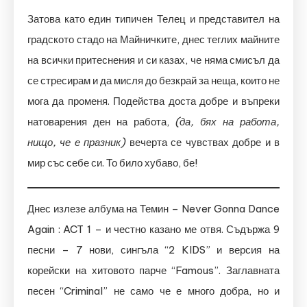
Затова като един типичен Телец и представител на
градското стадо на Майничките, днес теглих майните
на всички притеснения и си казах, че няма смисъл да
се стресирам и да мисля до безкрай за неща, които не
мога да променя. Подейства доста добре и въпреки
натоварения ден на работа,
(да, бях на работа,
нищо, че е празник)
вечерта се чувствах добре и в
мир със себе си. То било хубаво, бе!
Днес излезе албума на Темин – Never Gonna Dance
Again : ACT 1 – и честно казано ме отвя. Съдържа 9
песни – 7 нови, сингъла “2 KIDS” и версия на
корейски на хитовото парче “Famous”. Заглавната
песен “Criminal” не само че е много добра, но и