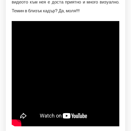
видеото към нея е доста приятно и много визуално.
Темин в близък кадър? Да, моля!!!