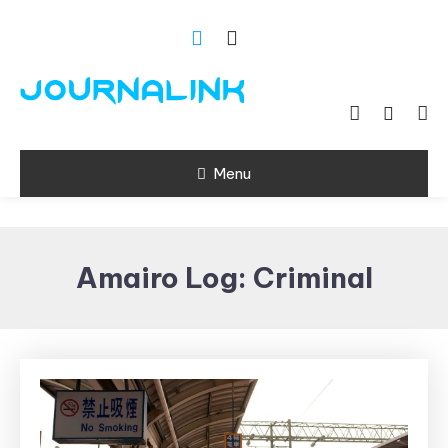
Skip
To
Content
Si vis amari ama
Journalink
Menu
Amairo Log: Criminal