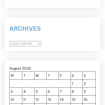
ARCHIVES
Archives
August 2026
M
T
W
T
F
S
S
1
2
3
4
5
6
7
8
9
10
11
12
13
14
15
16