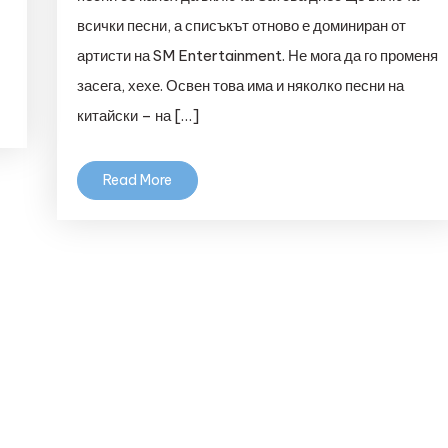
всички песни, а списъкът отново е доминиран от
артисти на SM Entertainment. Не мога да го променя
засега, хехе. Освен това има и няколко песни на
китайски – на […]
Read More