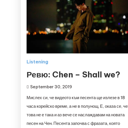
Listening
Ревю: Chen – Shall we?
September 30, 2019
Мислех си, че видеото към песента ще излезе в 18
часа корейско време, а не в полунощ. Е, оказа се, че
това не е така и аз вече се наслаждавам на новата
песен на Чен. Песента започва с фразата, която