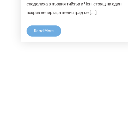
споделиха в първия тийзър и Чен, стоящ на един
покрив вечерта, а целия град се […]
Read More