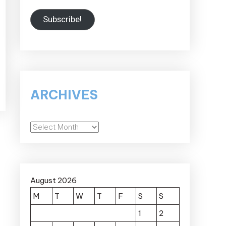
Subscribe!
ARCHIVES
Archives
August 2026
M
T
W
T
F
S
S
1
2