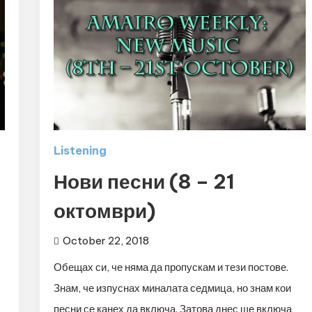
Listening
Нови песни (8 – 21
октомври)
October 22, 2018
Обещах си, че няма да пропускам и тези постове.
Знам, че изпуснах миналата седмица, но знам кои
песни се канех да включа. Затова днес ще включа