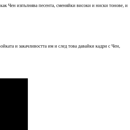
 как Чен изпълнява песента, сменяйки високи и ниски тонове, и
войката и закачливостта им и след това давайки кадри с Чен,
.