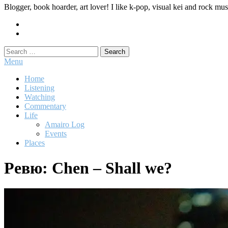
Blogger, book hoarder, art lover! I like k-pop, visual kei and rock mu
Search
for:
Menu
Home
Listening
Watching
Commentary
Life
Amairo Log
Events
Places
Ревю: Chen – Shall we?