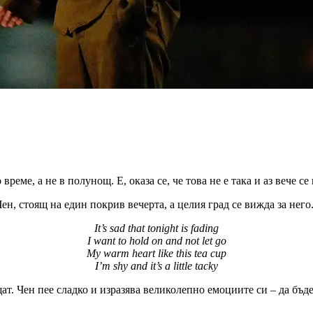
време, а не в полунощ. Е, оказа се, че това не е така и аз вече с
ен, стоящ на един покрив вечерта, а целия град се вижда за него
It’s sad that tonight is fading
I want to hold on and not let go
My warm heart like this tea cup
I’m shy and it’s a little tacky
щат. Чен пее сладко и изразява великолепно емоциите си – да бъд