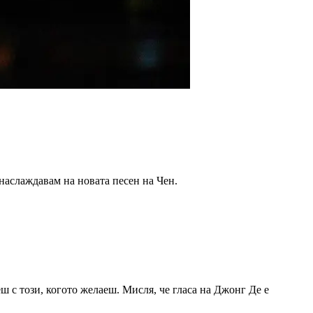
е наслаждавам на новата песен на Чен.
.
еш с този, когото желаеш. Мисля, че гласа на Джонг Де е