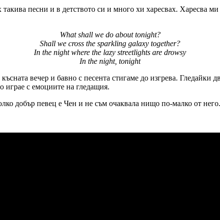
х такива песни и в детството си и много хи харесвах. Харесва ми
What shall we do about tonight?
Shall we cross the sparkling galaxy together?
In the night where the lazy streetlights are drowsy
In the night, tonight
 късната вечер и бавно с песента стигаме до изгрева. Гледайки д
о играе с емоциите на гледащия.
олко добър певец е Чен и не съм очаквала нищо по-малко от него