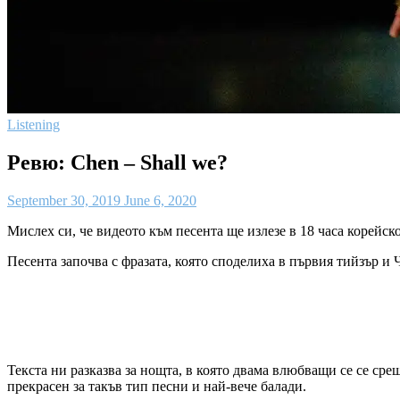
Listening
Ревю: Chen – Shall we?
September 30, 2019
June 6, 2020
Мислех си, че видеото към песента ще излезе в 18 часа корейско 
Песента започва с фразата, която споделиха в първия тийзър и Ч
Текста ни разказва за нощта, в която двама влюбващи се се сре
прекрасен за такъв тип песни и най-вече балади.