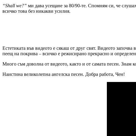
“Shall we?”
ми дава усещане за 80/90-те. Спомням си, че слуша
всичко това без никакви усилия.
Естетиката във видеото е сякаш от друг свят. Видеото започва в
пеещ на покрива – всичко е режисирано прекрасно и определен
Много съм доволна от видеото, както и от самата песен. Знам к
Наистина великолепна ангелска песен. Добра работа, Чен!