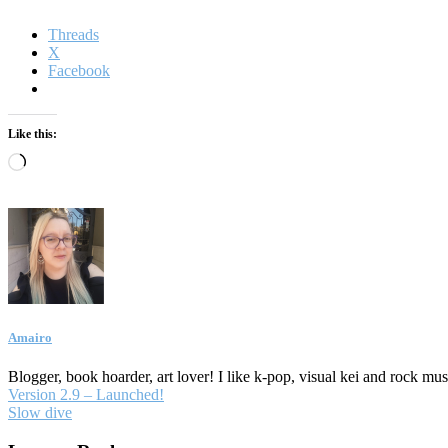
Threads
X
Facebook
Like this:
Loading…
Amairo
Blogger, book hoarder, art lover! I like k-pop, visual kei and rock mu
Post
Version 2.9 – Launched!
Slow dive
navigation