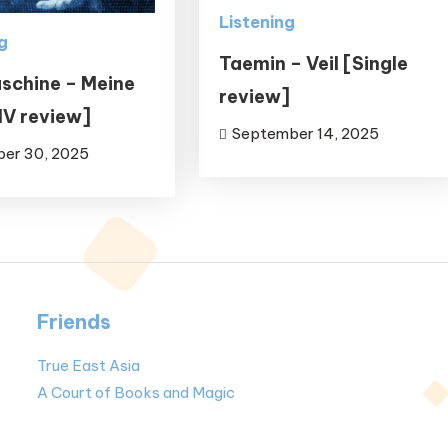
Listening
g
Taemin – Veil [Single
schine – Meine
review]
MV review]
September 14, 2025
er 30, 2025
Friends
True East Asia
A Court of Books and Magic