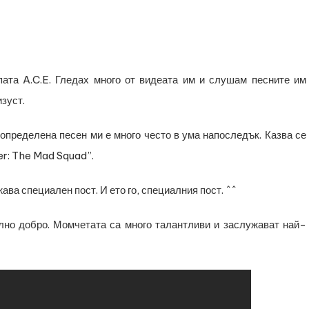
ата A.C.E. Гледах много от видеата им и слушам песните им
изуст.
определена песен ми е много често в ума напоследък. Казва се
er: The Mad Squad”.
ава специален пост. И ето го, специалния пост. ^^
ално добро. Момчетата са много талантливи и заслужават най-