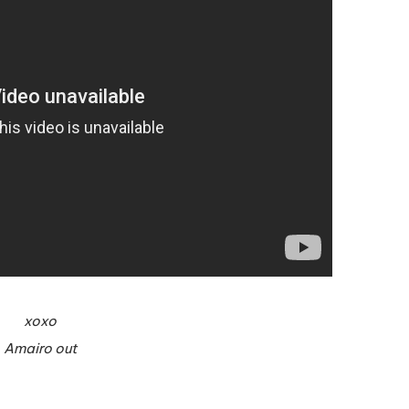
xoxo
Amairo out