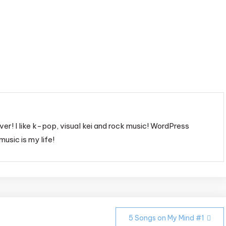
ver! I like k-pop, visual kei and rock music! WordPress
music is my life!
5 Songs on My Mind #1