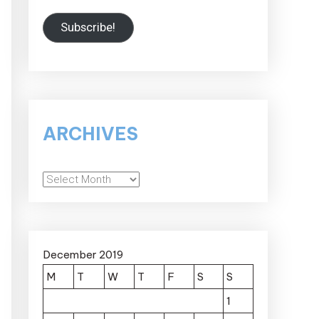
Subscribe!
ARCHIVES
Archives
December 2019
M
T
W
T
F
S
S
1