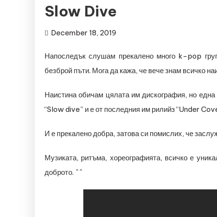
Slow Dive
December 18, 2019
Напоследък слушам прекалено много k-pop груп
безброй пъти. Мога да кажа, че вече знам всичко на
Наистина обичам цялата им дискография, но една 
“Slow dive” и е от последния им рилийз “Under Cov
И е прекалено добра, затова си помислих, че заслуж
Музиката, ритъма, хореографията, всичко е уник
доброто. ^^