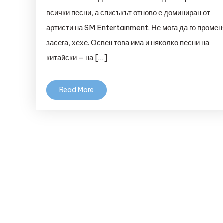
всички песни, а списъкът отново е доминиран от
артисти на SM Entertainment. Не мога да го промен
засега, хехе. Освен това има и няколко песни на
китайски – на […]
Read More