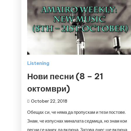
Listening
Нови песни (8 – 21
октомври)
October 22, 2018
Обещах си, че няма да пропускам и тези постове.
Знам, че изпуснах миналата седмица, но знам кои
песни се канех да включа. Затова днес ще включа