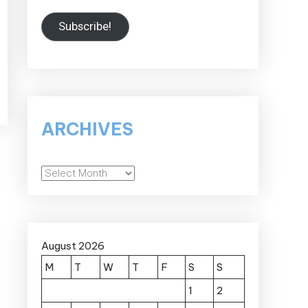
Subscribe!
ARCHIVES
Archives
August 2026
M
T
W
T
F
S
S
1
2