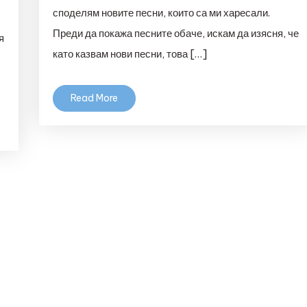
споделям новите песни, които са ми харесали.
Преди да покажа песните обаче, искам да изясня, че
я
като казвам нови песни, това […]
Read More