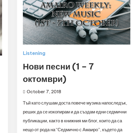
Listening
Нови песни (1 – 7
октомври)
October 7, 2018
Тъй като слушам доста повече музика напоследък,
реших да се изкопирам и да създам едни седмични
публикации, както в книжния ми блог, които да са
нещо от рода на “Седмично с Амаиро”, където да