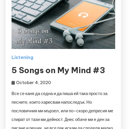
Listening
5 Songs on My Mind #3
October 4, 2020
Все се каня да седна и да пиша ей така просто за
песните, които харесвам напоследък. Но
пословичния ми мързел, или по-скоро депресия ме
спират от тази ми дейност. Днес обаче ми е ден за
писане и реших, че все пак искам да споделя малко