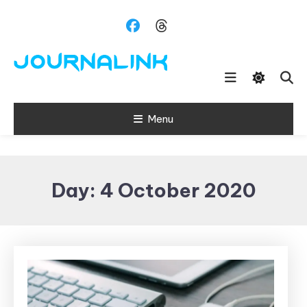
Skip
To
Content
Si vis amari ama
Journalink
Menu
Day:
4 October 2020